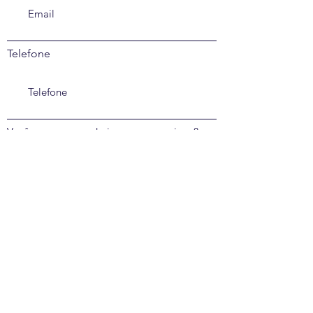
Telefone
Você nos recomendaria aos seus amigos?
Sim
Não
Seu comentário